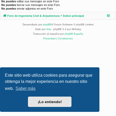
No puedes
editar sus mensajes en este Foro
No puedes
borrar sus mensajes en este Foro
No puedes
enviar adjuntos en este Foro
Foro de Ingenieria Civil & Arquitectura
Índice principal
Desarrollado por
phpBB
® Forum Software © phpBB Limited
Style por
Arty
- phpBB 3.3 por MrGaby
Traducción al español por
phpBB España
Privacidad
|
Condiciones
Este sitio web utiliza cookies para asegurar que
obtenga la mejor experiencia en nuestro sitio
web.
Saber más
¡Lo entiendo!