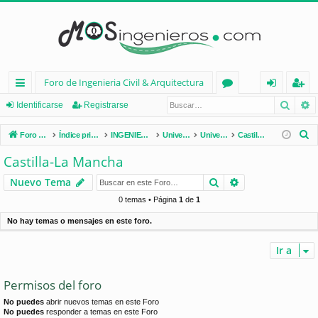
Foro de Ingenieria Civil & Arquitectura
Busca
B
nl
or
de
eg
Identificarse
Registrarse
ac
os
nt
ist
B
Foro de Ingenieria Civil & Arquitectura
Índice principal
INGENIERÍA CIVIL (España)
Universidades de España
Universidades por Comunidades
Castilla-La Mancha
es
ifi
ra
u
Castilla-La Mancha
s
rá
ca
rs
Buscar
Búsqueda avan
Nuevo Tema
c
pi
rs
e
a
0 temas • Página
1
de
1
d
e
r
No hay temas o mensajes en este foro.
os
Ir a
Permisos del foro
No puedes
abrir nuevos temas en este Foro
No puedes
responder a temas en este Foro