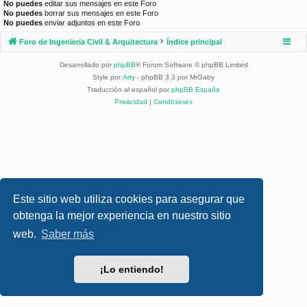
No puedes
editar sus mensajes en este Foro
No puedes
borrar sus mensajes en este Foro
No puedes
enviar adjuntos en este Foro
Foro de Ingenieria Civil & Arquitectura
Índice principal
Desarrollado por
phpBB
® Forum Software © phpBB Limited
Style por
Arty
- phpBB 3.3 por MrGaby
Traducción al español por
phpBB España
Privacidad
|
Condiciones
Este sitio web utiliza cookies para asegurar que
obtenga la mejor experiencia en nuestro sitio
web.
Saber más
¡Lo entiendo!