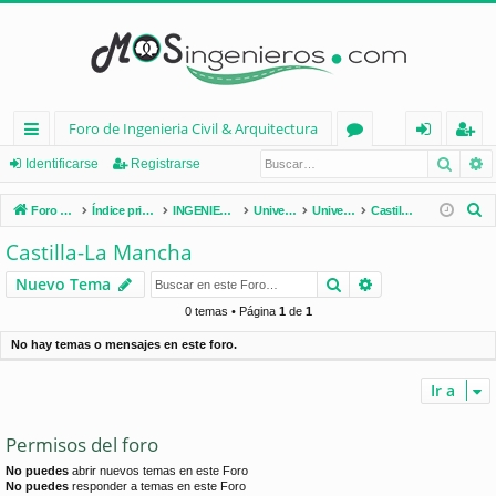
Foro de Ingenieria Civil & Arquitectura
Busca
B
nl
or
de
eg
Identificarse
Registrarse
ac
os
nt
ist
B
Foro de Ingenieria Civil & Arquitectura
Índice principal
INGENIERÍA CIVIL (España)
Universidades de España
Universidades por Comunidades
Castilla-La Mancha
es
ifi
ra
u
Castilla-La Mancha
s
rá
ca
rs
Buscar
Búsqueda avan
Nuevo Tema
c
pi
rs
e
a
0 temas • Página
1
de
1
d
e
r
No hay temas o mensajes en este foro.
os
Ir a
Permisos del foro
No puedes
abrir nuevos temas en este Foro
No puedes
responder a temas en este Foro