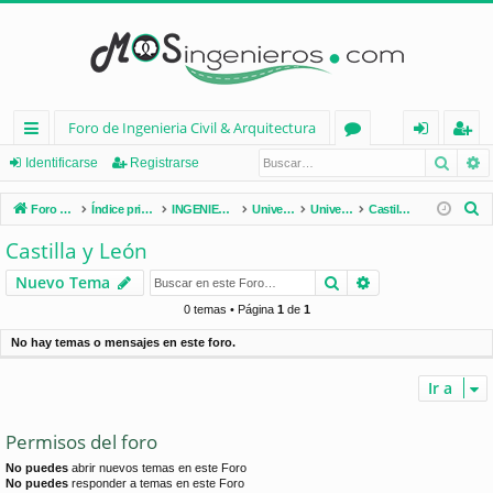
Foro de Ingenieria Civil & Arquitectura
Busca
B
nl
or
de
eg
Identificarse
Registrarse
ac
os
nt
ist
B
Foro de Ingenieria Civil & Arquitectura
Índice principal
INGENIERÍA CIVIL (España)
Universidades de España
Universidades por Comunidades
Castilla y León
es
ifi
ra
u
Castilla y León
s
rá
ca
rs
Buscar
Búsqueda avan
Nuevo Tema
c
pi
rs
e
a
0 temas • Página
1
de
1
d
e
r
No hay temas o mensajes en este foro.
os
Ir a
Permisos del foro
No puedes
abrir nuevos temas en este Foro
No puedes
responder a temas en este Foro