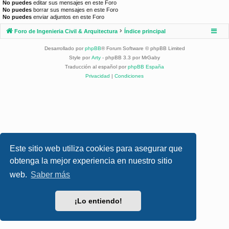
No puedes
editar sus mensajes en este Foro
No puedes
borrar sus mensajes en este Foro
No puedes
enviar adjuntos en este Foro
Foro de Ingenieria Civil & Arquitectura
Índice principal
Desarrollado por
phpBB
® Forum Software © phpBB Limited
Style por
Arty
- phpBB 3.3 por MrGaby
Traducción al español por
phpBB España
Privacidad
|
Condiciones
Este sitio web utiliza cookies para asegurar que
obtenga la mejor experiencia en nuestro sitio
web.
Saber más
¡Lo entiendo!