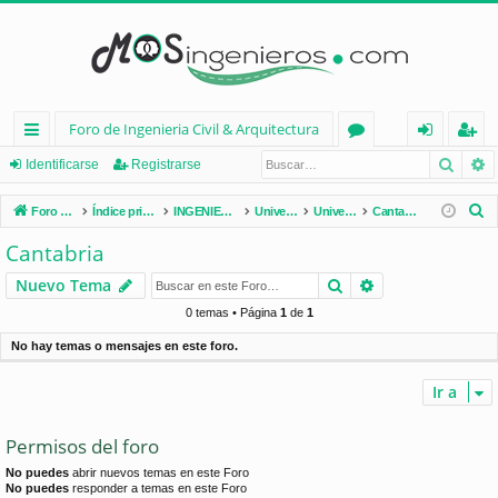
Foro de Ingenieria Civil & Arquitectura
Busca
B
nl
or
de
eg
Identificarse
Registrarse
ac
os
nt
ist
B
Foro de Ingenieria Civil & Arquitectura
Índice principal
INGENIERÍA CIVIL (España)
Universidades de España
Universidades por Comunidades
Cantabria
es
ifi
ra
u
Cantabria
s
rá
ca
rs
Buscar
Búsqueda avan
Nuevo Tema
c
pi
rs
e
a
0 temas • Página
1
de
1
d
e
r
No hay temas o mensajes en este foro.
os
Ir a
Permisos del foro
No puedes
abrir nuevos temas en este Foro
No puedes
responder a temas en este Foro