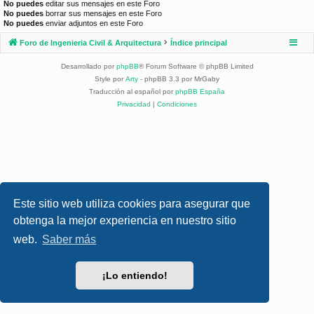
No puedes
editar sus mensajes en este Foro
No puedes
borrar sus mensajes en este Foro
No puedes
enviar adjuntos en este Foro
Foro de Ingenieria Civil & Arquitectura
Índice principal
Desarrollado por
phpBB
® Forum Software © phpBB Limited
Style por
Arty
- phpBB 3.3 por MrGaby
Traducción al español por
phpBB España
Privacidad
|
Condiciones
Este sitio web utiliza cookies para asegurar que
obtenga la mejor experiencia en nuestro sitio
web.
Saber más
¡Lo entiendo!