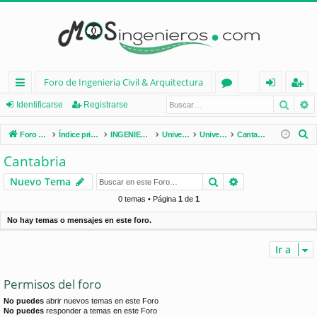
Foro de Ingenieria Civil & Arquitectura
Busca
B
nl
or
de
eg
Identificarse
Registrarse
ac
os
nt
ist
B
Foro de Ingenieria Civil & Arquitectura
Índice principal
INGENIERÍA CIVIL (España)
Universidades de España
Universidades por Comunidades
Cantabria
es
ifi
ra
u
Cantabria
s
rá
ca
rs
Buscar
Búsqueda avan
Nuevo Tema
c
pi
rs
e
a
0 temas • Página
1
de
1
d
e
r
No hay temas o mensajes en este foro.
os
Ir a
Permisos del foro
No puedes
abrir nuevos temas en este Foro
No puedes
responder a temas en este Foro