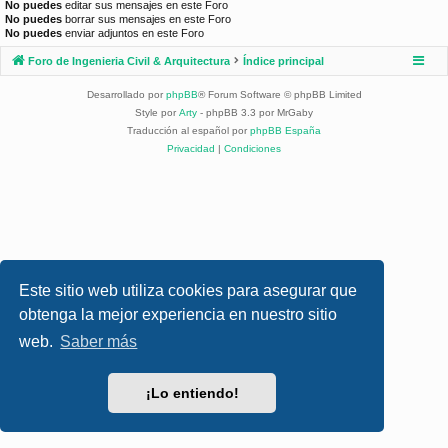
No puedes
editar sus mensajes en este Foro
No puedes
borrar sus mensajes en este Foro
No puedes
enviar adjuntos en este Foro
Foro de Ingenieria Civil & Arquitectura
Índice principal
Desarrollado por
phpBB
® Forum Software © phpBB Limited
Style por
Arty
- phpBB 3.3 por MrGaby
Traducción al español por
phpBB España
Privacidad
|
Condiciones
Este sitio web utiliza cookies para asegurar que
obtenga la mejor experiencia en nuestro sitio
web.
Saber más
¡Lo entiendo!