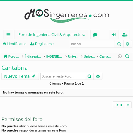
Foro de Ingenieria Civil & Arquitectura
Busca
B
nl
or
de
eg
Identificarse
Registrarse
ac
os
nt
ist
B
Foro de Ingenieria Civil & Arquitectura
Índice principal
INGENIERÍA CIVIL (España)
Universidades de España
Universidades por Comunidades
Cantabria
es
ifi
ra
u
Cantabria
s
rá
ca
rs
Buscar
Búsqueda avan
Nuevo Tema
c
pi
rs
e
a
0 temas • Página
1
de
1
d
e
r
No hay temas o mensajes en este foro.
os
Ir a
Permisos del foro
No puedes
abrir nuevos temas en este Foro
No puedes
responder a temas en este Foro