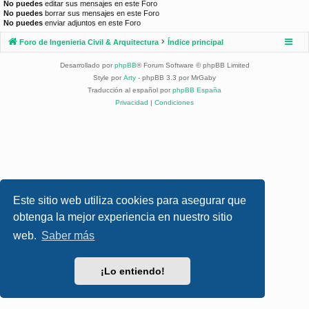
No puedes
editar sus mensajes en este Foro
No puedes
borrar sus mensajes en este Foro
No puedes
enviar adjuntos en este Foro
Foro de Ingenieria Civil & Arquitectura
Índice principal
Desarrollado por
phpBB
® Forum Software © phpBB Limited
Style por
Arty
- phpBB 3.3 por MrGaby
Traducción al español por
phpBB España
Privacidad
|
Condiciones
Este sitio web utiliza cookies para asegurar que
obtenga la mejor experiencia en nuestro sitio
web.
Saber más
¡Lo entiendo!