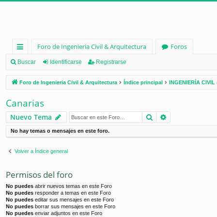
Foro de Ingenieria Civil & Arquitectura
Foros
nl
Buscar
Identificarse
Registrarse
ac
Foro de Ingenieria Civil & Arquitectura
Índice principal
INGENIERÍA CIVIL 
es
Canarias
rá
Buscar
Búsqueda ava
Nuevo Tema
pi
No hay temas o mensajes en este foro.
d
os
Volver a Índice general
Permisos del foro
No puedes
abrir nuevos temas en este Foro
No puedes
responder a temas en este Foro
No puedes
editar sus mensajes en este Foro
No puedes
borrar sus mensajes en este Foro
No puedes
enviar adjuntos en este Foro