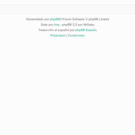
Desarrollado por
phpBB
® Forum Software © phpBB Limited
Style por
Arty
- phpBB 3.3 por MrGaby
Traducción al español por
phpBB España
Privacidad
|
Condiciones