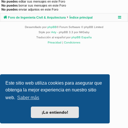
No puedes
editar sus mensajes en este Foro
No puedes
borrar sus mensajes en este Foro
No puedes
enviar adjuntos en este Foro
Foro de Ingenieria Civil & Arquitectura
Índice principal
Desarrollado por
phpBB
® Forum Software © phpBB Limited
Style por
Arty
- phpBB 3.3 por MrGaby
Traducción al español por
phpBB España
Privacidad
|
Condiciones
Este sitio web utiliza cookies para asegurar que
obtenga la mejor experiencia en nuestro sitio
web.
Saber más
¡Lo entiendo!