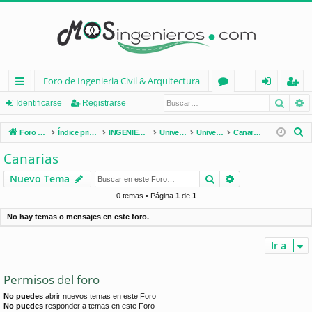
Foro de Ingenieria Civil & Arquitectura
Busca
B
nl
or
de
eg
Identificarse
Registrarse
ac
os
nt
ist
B
Foro de Ingenieria Civil & Arquitectura
Índice principal
INGENIERÍA CIVIL (España)
Universidades de España
Universidades por Comunidades
Canarias
es
ifi
ra
u
Canarias
s
rá
ca
rs
Buscar
Búsqueda avan
Nuevo Tema
c
pi
rs
e
a
0 temas • Página
1
de
1
d
e
r
No hay temas o mensajes en este foro.
os
Ir a
Permisos del foro
No puedes
abrir nuevos temas en este Foro
No puedes
responder a temas en este Foro