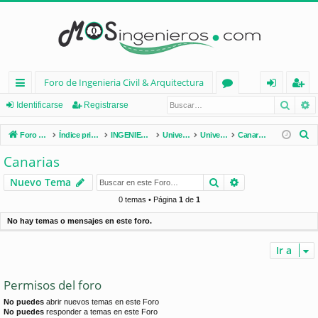
Foro de Ingenieria Civil & Arquitectura
Busca
B
nl
or
de
eg
Identificarse
Registrarse
ac
os
nt
ist
B
Foro de Ingenieria Civil & Arquitectura
Índice principal
INGENIERÍA CIVIL (España)
Universidades de España
Universidades por Comunidades
Canarias
es
ifi
ra
u
Canarias
s
rá
ca
rs
Buscar
Búsqueda avan
Nuevo Tema
c
pi
rs
e
a
0 temas • Página
1
de
1
d
e
r
No hay temas o mensajes en este foro.
os
Ir a
Permisos del foro
No puedes
abrir nuevos temas en este Foro
No puedes
responder a temas en este Foro