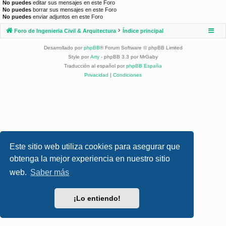
No puedes
editar sus mensajes en este Foro
No puedes
borrar sus mensajes en este Foro
No puedes
enviar adjuntos en este Foro
Foro de Ingenieria Civil & Arquitectura
Índice principal
Desarrollado por
phpBB
® Forum Software © phpBB Limited
Style por
Arty
- phpBB 3.3 por MrGaby
Traducción al español por
phpBB España
Privacidad
|
Condiciones
Este sitio web utiliza cookies para asegurar que
obtenga la mejor experiencia en nuestro sitio
web.
Saber más
¡Lo entiendo!