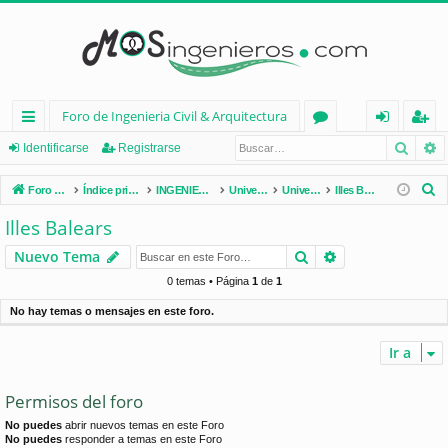
Foro de Ingenieria Civil & Arquitectura
Busca
B
nl
or
de
eg
Identificarse
Registrarse
ac
os
nt
ist
B
Foro de Ingenieria Civil & Arquitectura
Índice principal
INGENIERÍA CIVIL (España)
Universidades de España
Universidades por Comunidades
Illes Balears
es
ifi
ra
u
Illes Balears
s
rá
ca
rs
Buscar
Búsqueda avan
Nuevo Tema
c
pi
rs
e
a
0 temas • Página
1
de
1
d
e
r
No hay temas o mensajes en este foro.
os
Ir a
Permisos del foro
No puedes
abrir nuevos temas en este Foro
No puedes
responder a temas en este Foro