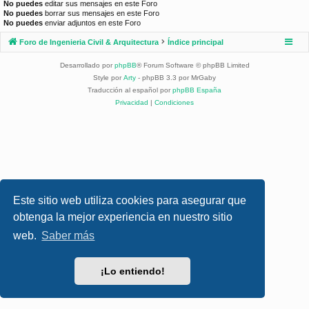
No puedes
editar sus mensajes en este Foro
No puedes
borrar sus mensajes en este Foro
No puedes
enviar adjuntos en este Foro
Foro de Ingenieria Civil & Arquitectura
Índice principal
Desarrollado por
phpBB
® Forum Software © phpBB Limited
Style por
Arty
- phpBB 3.3 por MrGaby
Traducción al español por
phpBB España
Privacidad
|
Condiciones
Este sitio web utiliza cookies para asegurar que
obtenga la mejor experiencia en nuestro sitio
web.
Saber más
¡Lo entiendo!