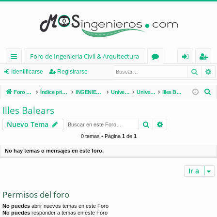
Foro de Ingenieria Civil & Arquitectura
Busca
B
nl
or
de
eg
Identificarse
Registrarse
ac
os
nt
ist
B
Foro de Ingenieria Civil & Arquitectura
Índice principal
INGENIERÍA CIVIL (España)
Universidades de España
Universidades por Comunidades
Illes Balears
es
ifi
ra
u
Illes Balears
s
rá
ca
rs
Buscar
Búsqueda avan
Nuevo Tema
c
pi
rs
e
a
0 temas • Página
1
de
1
d
e
r
No hay temas o mensajes en este foro.
os
Ir a
Permisos del foro
No puedes
abrir nuevos temas en este Foro
No puedes
responder a temas en este Foro