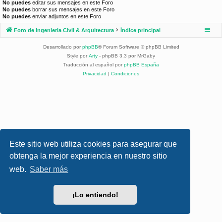
No puedes
editar sus mensajes en este Foro
No puedes
borrar sus mensajes en este Foro
No puedes
enviar adjuntos en este Foro
Foro de Ingenieria Civil & Arquitectura
Índice principal
Desarrollado por
phpBB
® Forum Software © phpBB Limited
Style por
Arty
- phpBB 3.3 por MrGaby
Traducción al español por
phpBB España
Privacidad
|
Condiciones
Este sitio web utiliza cookies para asegurar que
obtenga la mejor experiencia en nuestro sitio
web.
Saber más
¡Lo entiendo!