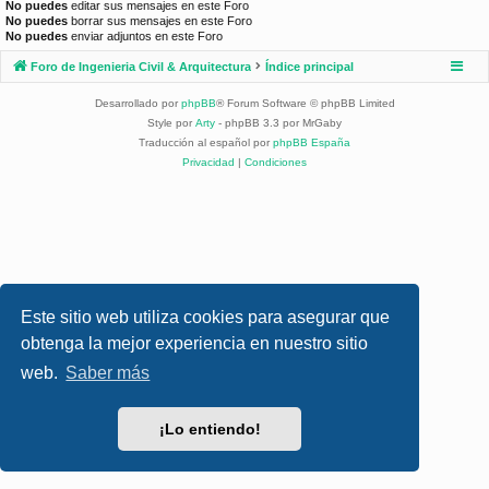
No puedes
editar sus mensajes en este Foro
No puedes
borrar sus mensajes en este Foro
No puedes
enviar adjuntos en este Foro
Foro de Ingenieria Civil & Arquitectura
Índice principal
Desarrollado por
phpBB
® Forum Software © phpBB Limited
Style por
Arty
- phpBB 3.3 por MrGaby
Traducción al español por
phpBB España
Privacidad
|
Condiciones
Este sitio web utiliza cookies para asegurar que
obtenga la mejor experiencia en nuestro sitio
web.
Saber más
¡Lo entiendo!