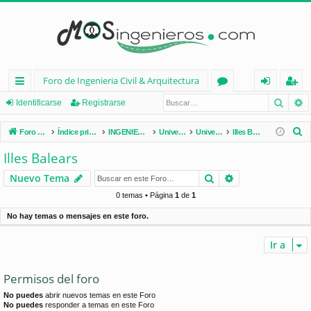
Foro de Ingenieria Civil & Arquitectura
Busca
B
nl
or
de
eg
Identificarse
Registrarse
ac
os
nt
ist
B
Foro de Ingenieria Civil & Arquitectura
Índice principal
INGENIERÍA CIVIL (España)
Universidades de España
Universidades por Comunidades
Illes Balears
es
ifi
ra
u
Illes Balears
s
rá
ca
rs
Buscar
Búsqueda avan
Nuevo Tema
c
pi
rs
e
a
0 temas • Página
1
de
1
d
e
r
No hay temas o mensajes en este foro.
os
Ir a
Permisos del foro
No puedes
abrir nuevos temas en este Foro
No puedes
responder a temas en este Foro