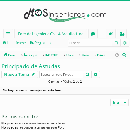
Foro de Ingenieria Civil & Arquitectura
Busca
B
nl
or
de
eg
Identificarse
Registrarse
ac
os
nt
ist
B
Foro de Ingenieria Civil & Arquitectura
Índice principal
INGENIERÍA CIVIL (España)
Universidades de España
Universidades por Comunidades
Principado de Asturias
es
ifi
ra
u
Principado de Asturias
s
rá
ca
rs
Buscar
Búsqueda avan
Nuevo Tema
c
pi
rs
e
a
0 temas • Página
1
de
1
d
e
r
No hay temas o mensajes en este foro.
os
Ir a
Permisos del foro
No puedes
abrir nuevos temas en este Foro
No puedes
responder a temas en este Foro