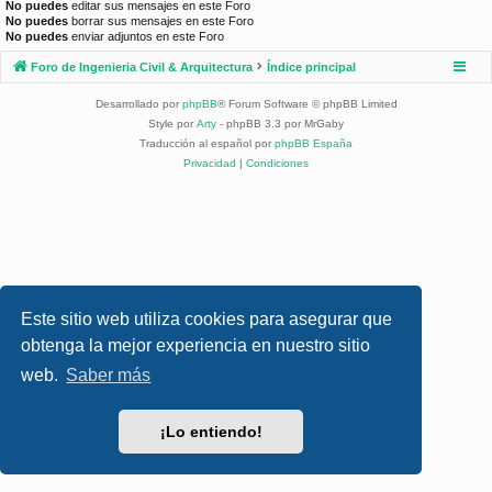
No puedes
editar sus mensajes en este Foro
No puedes
borrar sus mensajes en este Foro
No puedes
enviar adjuntos en este Foro
Foro de Ingenieria Civil & Arquitectura
Índice principal
Desarrollado por
phpBB
® Forum Software © phpBB Limited
Style por
Arty
- phpBB 3.3 por MrGaby
Traducción al español por
phpBB España
Privacidad
|
Condiciones
Este sitio web utiliza cookies para asegurar que
obtenga la mejor experiencia en nuestro sitio
web.
Saber más
¡Lo entiendo!