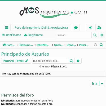
Foro de Ingenieria Civil & Arquitectura
Busca
B
nl
or
de
eg
Identificarse
Registrarse
ac
os
nt
ist
B
Foro de Ingenieria Civil & Arquitectura
Índice principal
INGENIERÍA CIVIL (España)
Universidades de España
Universidades por Comunidades
Principado de Asturias
es
ifi
ra
u
Principado de Asturias
s
rá
ca
rs
Buscar
Búsqueda avan
Nuevo Tema
c
pi
rs
e
a
0 temas • Página
1
de
1
d
e
r
No hay temas o mensajes en este foro.
os
Ir a
Permisos del foro
No puedes
abrir nuevos temas en este Foro
No puedes
responder a temas en este Foro