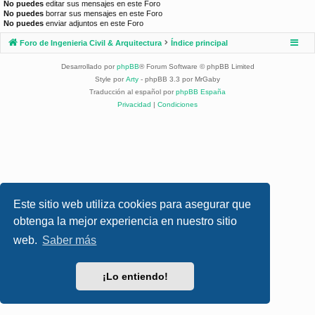
No puedes
editar sus mensajes en este Foro
No puedes
borrar sus mensajes en este Foro
No puedes
enviar adjuntos en este Foro
Foro de Ingenieria Civil & Arquitectura
Índice principal
Desarrollado por
phpBB
® Forum Software © phpBB Limited
Style por
Arty
- phpBB 3.3 por MrGaby
Traducción al español por
phpBB España
Privacidad
|
Condiciones
Este sitio web utiliza cookies para asegurar que
obtenga la mejor experiencia en nuestro sitio
web.
Saber más
¡Lo entiendo!