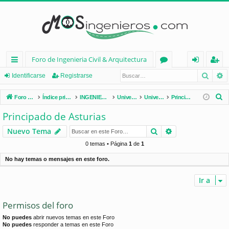
Foro de Ingenieria Civil & Arquitectura
Busca
B
nl
or
de
eg
Identificarse
Registrarse
ac
os
nt
ist
B
Foro de Ingenieria Civil & Arquitectura
Índice principal
INGENIERÍA CIVIL (España)
Universidades de España
Universidades por Comunidades
Principado de Asturias
es
ifi
ra
u
Principado de Asturias
s
rá
ca
rs
Buscar
Búsqueda avan
Nuevo Tema
c
pi
rs
e
a
0 temas • Página
1
de
1
d
e
r
No hay temas o mensajes en este foro.
os
Ir a
Permisos del foro
No puedes
abrir nuevos temas en este Foro
No puedes
responder a temas en este Foro