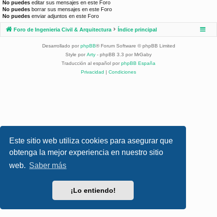
No puedes
editar sus mensajes en este Foro
No puedes
borrar sus mensajes en este Foro
No puedes
enviar adjuntos en este Foro
Foro de Ingenieria Civil & Arquitectura
Índice principal
Desarrollado por
phpBB
® Forum Software © phpBB Limited
Style por
Arty
- phpBB 3.3 por MrGaby
Traducción al español por
phpBB España
Privacidad
|
Condiciones
Este sitio web utiliza cookies para asegurar que
obtenga la mejor experiencia en nuestro sitio
web.
Saber más
¡Lo entiendo!