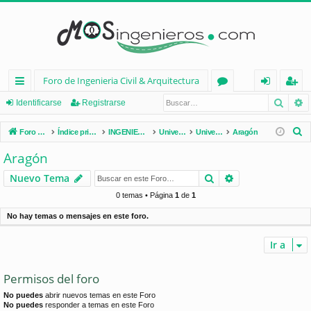
Foro de Ingenieria Civil & Arquitectura
Busca
B
nl
or
de
eg
Identificarse
Registrarse
ac
os
nt
ist
B
Foro de Ingenieria Civil & Arquitectura
Índice principal
INGENIERÍA CIVIL (España)
Universidades de España
Universidades por Comunidades
Aragón
es
ifi
ra
u
Aragón
s
rá
ca
rs
Buscar
Búsqueda avan
Nuevo Tema
c
pi
rs
e
a
0 temas • Página
1
de
1
d
e
r
No hay temas o mensajes en este foro.
os
Ir a
Permisos del foro
No puedes
abrir nuevos temas en este Foro
No puedes
responder a temas en este Foro