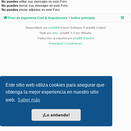
No puedes
editar sus mensajes en este Foro
No puedes
borrar sus mensajes en este Foro
No puedes
enviar adjuntos en este Foro
Foro de Ingenieria Civil & Arquitectura
Índice principal
Desarrollado por
phpBB
® Forum Software © phpBB Limited
Style por
Arty
- phpBB 3.3 por MrGaby
Traducción al español por
phpBB España
Privacidad
|
Condiciones
Este sitio web utiliza cookies para asegurar que
obtenga la mejor experiencia en nuestro sitio
web.
Saber más
¡Lo entiendo!