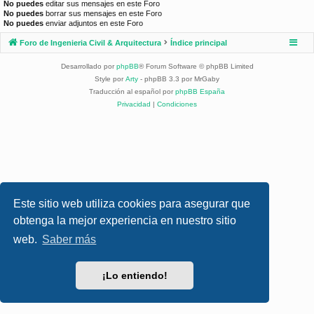
No puedes
editar sus mensajes en este Foro
No puedes
borrar sus mensajes en este Foro
No puedes
enviar adjuntos en este Foro
Foro de Ingenieria Civil & Arquitectura
Índice principal
Desarrollado por
phpBB
® Forum Software © phpBB Limited
Style por
Arty
- phpBB 3.3 por MrGaby
Traducción al español por
phpBB España
Privacidad
|
Condiciones
Este sitio web utiliza cookies para asegurar que
obtenga la mejor experiencia en nuestro sitio
web.
Saber más
¡Lo entiendo!