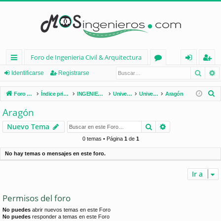
Foro de Ingenieria Civil & Arquitectura
Busca
B
nl
or
de
eg
Identificarse
Registrarse
ac
os
nt
ist
B
Foro de Ingenieria Civil & Arquitectura
Índice principal
INGENIERÍA CIVIL (España)
Universidades de España
Universidades por Comunidades
Aragón
es
ifi
ra
u
Aragón
s
rá
ca
rs
Buscar
Búsqueda avan
Nuevo Tema
c
pi
rs
e
a
0 temas • Página
1
de
1
d
e
r
No hay temas o mensajes en este foro.
os
Ir a
Permisos del foro
No puedes
abrir nuevos temas en este Foro
No puedes
responder a temas en este Foro