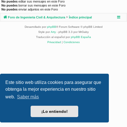
No puedes
editar sus mensajes en este Foro
No puedes
borrar sus mensajes en este Foro
No puedes
enviar adjuntos en este Foro
Foro de Ingenieria Civil & Arquitectura
Índice principal
Desarrollado por
phpBB
® Forum Software © phpBB Limited
Style por
Arty
- phpBB 3.3 por MrGaby
Traducción al español por
phpBB España
Privacidad
|
Condiciones
Este sitio web utiliza cookies para asegurar que
obtenga la mejor experiencia en nuestro sitio
web.
Saber más
¡Lo entiendo!