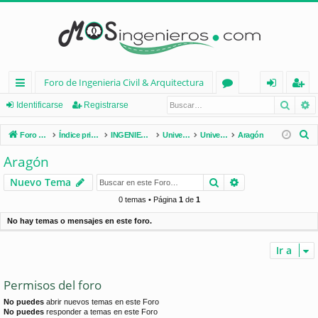
Foro de Ingenieria Civil & Arquitectura
Busca
B
nl
or
de
eg
Identificarse
Registrarse
ac
os
nt
ist
B
Foro de Ingenieria Civil & Arquitectura
Índice principal
INGENIERÍA CIVIL (España)
Universidades de España
Universidades por Comunidades
Aragón
es
ifi
ra
u
Aragón
s
rá
ca
rs
Buscar
Búsqueda avan
Nuevo Tema
c
pi
rs
e
a
0 temas • Página
1
de
1
d
e
r
No hay temas o mensajes en este foro.
os
Ir a
Permisos del foro
No puedes
abrir nuevos temas en este Foro
No puedes
responder a temas en este Foro