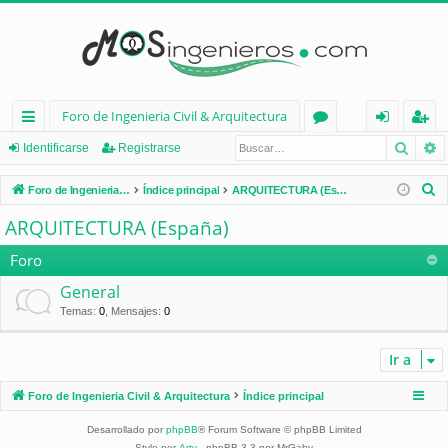
Foro de Ingenieria Civil & Arquitectura
Busca
B
nl
or
de
eg
Identificarse
Registrarse
ac
os
nt
ist
B
Foro de Ingenieria Civil & Arquitectura
Índice principal
ARQUITECTURA (España)
es
ifi
ra
u
ARQUITECTURA (España)
s
rá
ca
rs
c
Foro
pi
rs
e
a
General
d
e
r
Temas
:
0
,
Mensajes
:
0
os
Ir a
Foro de Ingenieria Civil & Arquitectura
Índice principal
Desarrollado por
phpBB
® Forum Software © phpBB Limited
Style por
Arty
- phpBB 3.3 por MrGaby