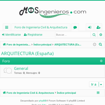
Foro de Ingenieria Civil & Arquitectura
Busca
B
nl
or
de
eg
Identificarse
Registrarse
ac
os
nt
ist
B
Foro de Ingenieria Civil & Arquitectura
Índice principal
ARQUITECTURA (España)
es
ifi
ra
u
ARQUITECTURA (España)
s
rá
ca
rs
c
Foro
pi
rs
e
a
General
d
e
r
Temas
:
0
,
Mensajes
:
0
os
Ir a
Foro de Ingenieria Civil & Arquitectura
Índice principal
Desarrollado por
phpBB
® Forum Software © phpBB Limited
Style por
Arty
- phpBB 3.3 por MrGaby