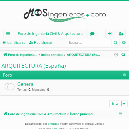
Foro de Ingenieria Civil & Arquitectura
Busca
B
nl
or
de
eg
Identificarse
Registrarse
ac
os
nt
ist
B
Foro de Ingenieria Civil & Arquitectura
Índice principal
ARQUITECTURA (España)
es
ifi
ra
u
ARQUITECTURA (España)
s
rá
ca
rs
c
Foro
pi
rs
e
a
General
d
e
r
Temas
:
0
,
Mensajes
:
0
os
Ir a
Foro de Ingenieria Civil & Arquitectura
Índice principal
Desarrollado por
phpBB
® Forum Software © phpBB Limited
Style por
Arty
- phpBB 3.3 por MrGaby