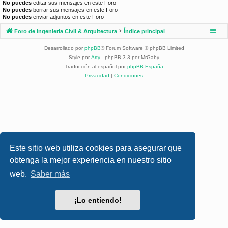
No puedes
editar sus mensajes en este Foro
No puedes
borrar sus mensajes en este Foro
No puedes
enviar adjuntos en este Foro
Foro de Ingenieria Civil & Arquitectura
Índice principal
Desarrollado por
phpBB
® Forum Software © phpBB Limited
Style por
Arty
- phpBB 3.3 por MrGaby
Traducción al español por
phpBB España
Privacidad
|
Condiciones
Este sitio web utiliza cookies para asegurar que
obtenga la mejor experiencia en nuestro sitio
web.
Saber más
¡Lo entiendo!