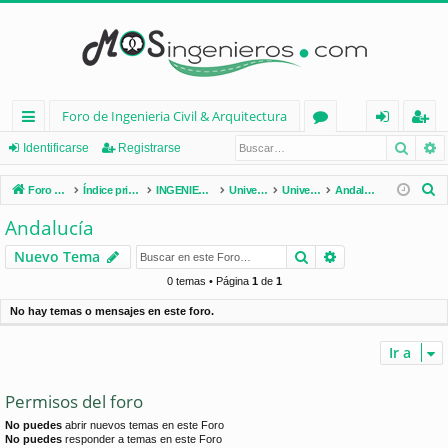
Foro de Ingenieria Civil & Arquitectura
Busca
B
nl
or
de
eg
Identificarse
Registrarse
ac
os
nt
ist
B
Foro de Ingenieria Civil & Arquitectura
Índice principal
INGENIERÍA CIVIL (España)
Universidades de España
Universidades por Comunidades
Andalucía
es
ifi
ra
u
Andalucía
s
rá
ca
rs
Buscar
Búsqueda avan
Nuevo Tema
c
pi
rs
e
a
0 temas • Página
1
de
1
d
e
r
No hay temas o mensajes en este foro.
os
Ir a
Permisos del foro
No puedes
abrir nuevos temas en este Foro
No puedes
responder a temas en este Foro