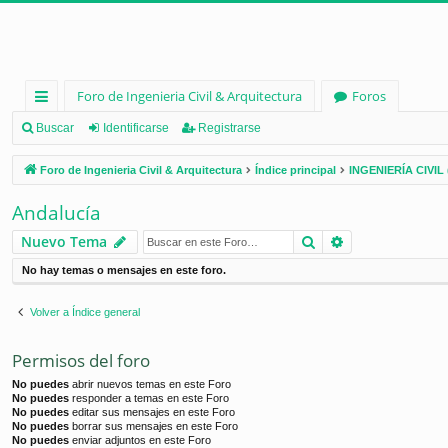
Foro de Ingenieria Civil & Arquitectura
Foros
nl
Buscar
Identificarse
Registrarse
ac
Foro de Ingenieria Civil & Arquitectura
Índice principal
INGENIERÍA CIVIL 
es
Andalucía
rá
Buscar
Búsqueda ava
Nuevo Tema
pi
No hay temas o mensajes en este foro.
d
os
Volver a Índice general
Permisos del foro
No puedes
abrir nuevos temas en este Foro
No puedes
responder a temas en este Foro
No puedes
editar sus mensajes en este Foro
No puedes
borrar sus mensajes en este Foro
No puedes
enviar adjuntos en este Foro