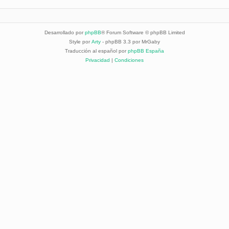
Desarrollado por
phpBB
® Forum Software © phpBB Limited
Style por
Arty
- phpBB 3.3 por MrGaby
Traducción al español por
phpBB España
Privacidad
|
Condiciones