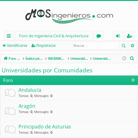
Foro de Ingenieria Civil & Arquitectura
Busca
B
nl
or
de
eg
Identificarse
Registrarse
ac
os
nt
ist
B
Foro de Ingenieria Civil & Arquitectura
Índice principal
INGENIERÍA CIVIL (España)
Universidades de España
Universidades por Comunidades
es
ifi
ra
u
Universidades por Comunidades
s
rá
ca
rs
c
Foro
pi
rs
e
a
Andalucía
d
e
r
Temas
:
0
,
Mensajes
:
0
os
Aragón
Temas
:
0
,
Mensajes
:
0
Principado de Asturias
Temas
:
0
,
Mensajes
:
0