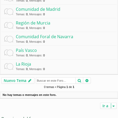
Temas
:
0
,
Mensajes
:
0
Comunidad de Madrid
Temas
:
0
,
Mensajes
:
0
Región de Murcia
Temas
:
0
,
Mensajes
:
0
Comunidad Foral de Navarra
Temas
:
0
,
Mensajes
:
0
País Vasco
Temas
:
0
,
Mensajes
:
0
La Rioja
Temas
:
0
,
Mensajes
:
0
Buscar
Búsqueda avan
Nuevo Tema
0 temas • Página
1
de
1
No hay temas o mensajes en este foro.
Ir a