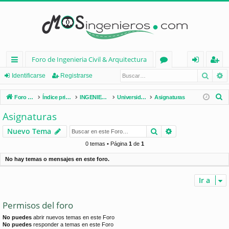
Foro de Ingenieria Civil & Arquitectura
Busca
B
nl
or
de
eg
Identificarse
Registrarse
ac
os
nt
ist
B
Foro de Ingenieria Civil & Arquitectura
Índice principal
INGENIERÍA CIVIL (España)
Universidades de España
Asignaturas
es
ifi
ra
u
Asignaturas
s
rá
ca
rs
Buscar
Búsqueda avan
Nuevo Tema
c
pi
rs
e
a
0 temas • Página
1
de
1
d
e
r
No hay temas o mensajes en este foro.
os
Ir a
Permisos del foro
No puedes
abrir nuevos temas en este Foro
No puedes
responder a temas en este Foro