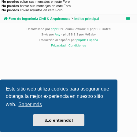
No puedes
editar sus mensajes en este Foro
No puedes
borrar sus mensajes en este Foro
No puedes
enviar adjuntos en este Foro
Foro de Ingenieria Civil & Arquitectura
Índice principal
Desarrollado por
phpBB
® Forum Software © phpBB Limited
Style por
Arty
- phpBB 3.3 por MrGaby
Traducción al español por
phpBB España
Privacidad
|
Condiciones
Este sitio web utiliza cookies para asegurar que
obtenga la mejor experiencia en nuestro sitio
web.
Saber más
¡Lo entiendo!