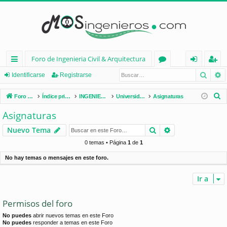
Foro de Ingenieria Civil & Arquitectura
Busca
B
nl
or
de
eg
Identificarse
Registrarse
ac
os
nt
ist
B
Foro de Ingenieria Civil & Arquitectura
Índice principal
INGENIERÍA CIVIL (España)
Universidades de España
Asignaturas
es
ifi
ra
u
Asignaturas
s
rá
ca
rs
Buscar
Búsqueda avan
Nuevo Tema
c
pi
rs
e
a
0 temas • Página
1
de
1
d
e
r
No hay temas o mensajes en este foro.
os
Ir a
Permisos del foro
No puedes
abrir nuevos temas en este Foro
No puedes
responder a temas en este Foro