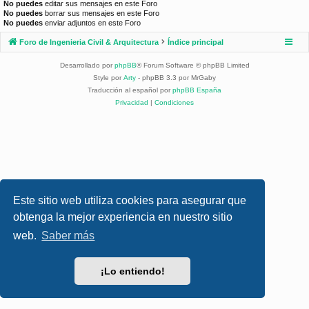
No puedes
editar sus mensajes en este Foro
No puedes
borrar sus mensajes en este Foro
No puedes
enviar adjuntos en este Foro
Foro de Ingenieria Civil & Arquitectura
Índice principal
Desarrollado por
phpBB
® Forum Software © phpBB Limited
Style por
Arty
- phpBB 3.3 por MrGaby
Traducción al español por
phpBB España
Privacidad
|
Condiciones
Este sitio web utiliza cookies para asegurar que
obtenga la mejor experiencia en nuestro sitio
web.
Saber más
¡Lo entiendo!