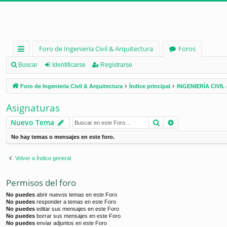
Foro de Ingenieria Civil & Arquitectura
Foros
nl
Buscar
Identificarse
Registrarse
ac
Foro de Ingenieria Civil & Arquitectura
Índice principal
INGENIERÍA CIVIL 
es
Asignaturas
rá
Buscar
Búsqueda ava
Nuevo Tema
pi
No hay temas o mensajes en este foro.
d
os
Volver a Índice general
Permisos del foro
No puedes
abrir nuevos temas en este Foro
No puedes
responder a temas en este Foro
No puedes
editar sus mensajes en este Foro
No puedes
borrar sus mensajes en este Foro
No puedes
enviar adjuntos en este Foro