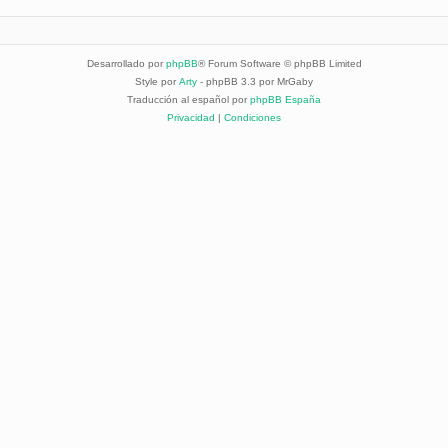
Desarrollado por
phpBB
® Forum Software © phpBB Limited
Style por
Arty
- phpBB 3.3 por MrGaby
Traducción al español por
phpBB España
Privacidad
|
Condiciones