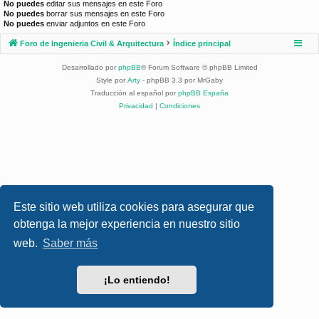
No puedes
editar sus mensajes en este Foro
No puedes
borrar sus mensajes en este Foro
No puedes
enviar adjuntos en este Foro
Foro de Ingenieria Civil & Arquitectura
Índice principal
Desarrollado por
phpBB
® Forum Software © phpBB Limited
Style por
Arty
- phpBB 3.3 por MrGaby
Traducción al español por
phpBB España
Privacidad
|
Condiciones
Este sitio web utiliza cookies para asegurar que
obtenga la mejor experiencia en nuestro sitio
web.
Saber más
¡Lo entiendo!