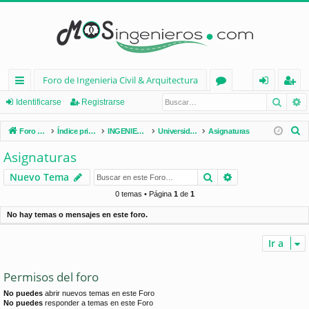
Foro de Ingenieria Civil & Arquitectura
Busca
B
nl
or
de
eg
Identificarse
Registrarse
ac
os
nt
ist
B
Foro de Ingenieria Civil & Arquitectura
Índice principal
INGENIERÍA CIVIL (España)
Universidades de España
Asignaturas
es
ifi
ra
u
Asignaturas
s
rá
ca
rs
Buscar
Búsqueda avan
Nuevo Tema
c
pi
rs
e
a
0 temas • Página
1
de
1
d
e
r
No hay temas o mensajes en este foro.
os
Ir a
Permisos del foro
No puedes
abrir nuevos temas en este Foro
No puedes
responder a temas en este Foro