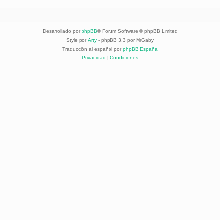
Desarrollado por
phpBB
® Forum Software © phpBB Limited
Style por
Arty
- phpBB 3.3 por MrGaby
Traducción al español por
phpBB España
Privacidad
|
Condiciones