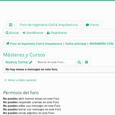
Foro de Ingenieria Civil & Arquitectura
Foros
nl
Buscar
Identificarse
Registrarse
ac
Foro de Ingenieria Civil & Arquitectura
Índice principal
INGENIERÍA CIVIL 
es
Másteres y Cursos
rá
Buscar
Búsqueda ava
Nuevo Tema
pi
No hay temas o mensajes en este foro.
d
os
Volver a Índice general
Permisos del foro
No puedes
abrir nuevos temas en este Foro
No puedes
responder a temas en este Foro
No puedes
editar sus mensajes en este Foro
No puedes
borrar sus mensajes en este Foro
No puedes
enviar adjuntos en este Foro