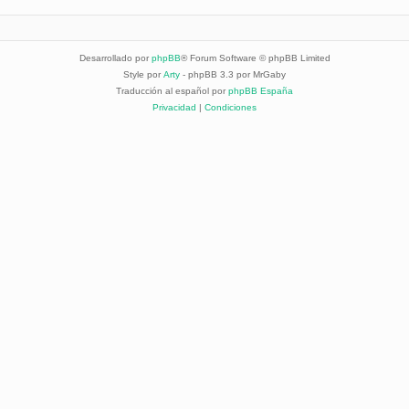
Desarrollado por
phpBB
® Forum Software © phpBB Limited
Style por
Arty
- phpBB 3.3 por MrGaby
Traducción al español por
phpBB España
Privacidad
|
Condiciones