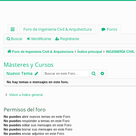
Foro de Ingenieria Civil & Arquitectura
Foros
nl
Buscar
Identificarse
Registrarse
ac
Foro de Ingenieria Civil & Arquitectura
Índice principal
INGENIERÍA CIVIL 
es
Másteres y Cursos
rá
Buscar
Búsqueda ava
Nuevo Tema
pi
No hay temas o mensajes en este foro.
d
os
Volver a Índice general
Permisos del foro
No puedes
abrir nuevos temas en este Foro
No puedes
responder a temas en este Foro
No puedes
editar sus mensajes en este Foro
No puedes
borrar sus mensajes en este Foro
No puedes
enviar adjuntos en este Foro