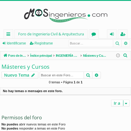
Foro de Ingenieria Civil & Arquitectura
Busca
B
nl
or
de
eg
Identificarse
Registrarse
ac
os
nt
ist
B
Foro de Ingenieria Civil & Arquitectura
Índice principal
INGENIERÍA CIVIL (España)
Másteres y Cursos
es
ifi
ra
u
Másteres y Cursos
s
rá
ca
rs
Buscar
Búsqueda avan
Nuevo Tema
c
pi
rs
e
a
0 temas • Página
1
de
1
d
e
r
No hay temas o mensajes en este foro.
os
Ir a
Permisos del foro
No puedes
abrir nuevos temas en este Foro
No puedes
responder a temas en este Foro