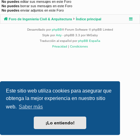
No puedes
editar sus mensajes en este Foro
No puedes
borrar sus mensajes en este Foro
No puedes
enviar adjuntos en este Foro
Foro de Ingenieria Civil & Arquitectura
Índice principal
Desarrollado por
phpBB
® Forum Software © phpBB Limited
Style por
Arty
- phpBB 3.3 por MrGaby
Traducción al español por
phpBB España
Privacidad
|
Condiciones
Este sitio web utiliza cookies para asegurar que
obtenga la mejor experiencia en nuestro sitio
web.
Saber más
¡Lo entiendo!