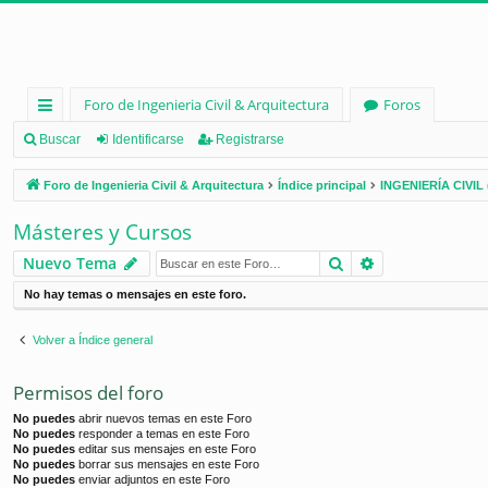
Foro de Ingenieria Civil & Arquitectura
Foros
nl
Buscar
Identificarse
Registrarse
ac
Foro de Ingenieria Civil & Arquitectura
Índice principal
INGENIERÍA CIVIL 
es
Másteres y Cursos
rá
Buscar
Búsqueda ava
Nuevo Tema
pi
No hay temas o mensajes en este foro.
d
os
Volver a Índice general
Permisos del foro
No puedes
abrir nuevos temas en este Foro
No puedes
responder a temas en este Foro
No puedes
editar sus mensajes en este Foro
No puedes
borrar sus mensajes en este Foro
No puedes
enviar adjuntos en este Foro