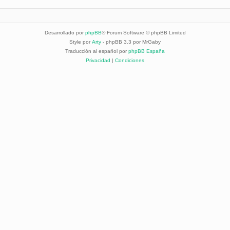
Desarrollado por
phpBB
® Forum Software © phpBB Limited
Style por
Arty
- phpBB 3.3 por MrGaby
Traducción al español por
phpBB España
Privacidad
|
Condiciones