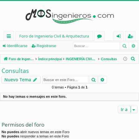
Foro de Ingenieria Civil & Arquitectura
Busca
B
nl
or
de
eg
Identificarse
Registrarse
ac
os
nt
ist
B
Foro de Ingenieria Civil & Arquitectura
Índice principal
INGENIERÍA CIVIL (España)
Consultas
es
ifi
ra
u
Consultas
s
rá
ca
rs
Buscar
Búsqueda avan
Nuevo Tema
c
pi
rs
e
a
0 temas • Página
1
de
1
d
e
r
No hay temas o mensajes en este foro.
os
Ir a
Permisos del foro
No puedes
abrir nuevos temas en este Foro
No puedes
responder a temas en este Foro