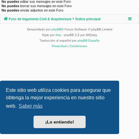
No puedes
editar sus mensajes en este Foro
No puedes
borrar sus mensajes en este Foro
No puedes
enviar adjuntos en este Foro
Foro de Ingenieria Civil & Arquitectura
Índice principal
Desarrollado por
phpBB
® Forum Software © phpBB Limited
Style por
Arty
- phpBB 3.3 por MrGaby
Traducción al español por
phpBB España
Privacidad
|
Condiciones
Este sitio web utiliza cookies para asegurar que
obtenga la mejor experiencia en nuestro sitio
web.
Saber más
¡Lo entiendo!