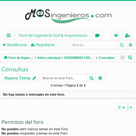
Foro de Ingenieria Civil & Arquitectura
Busca
B
nl
or
de
eg
Identificarse
Registrarse
ac
os
nt
ist
B
Foro de Ingenieria Civil & Arquitectura
Índice principal
INGENIERÍA CIVIL (España)
Consultas
es
ifi
ra
u
Consultas
s
rá
ca
rs
Buscar
Búsqueda avan
Nuevo Tema
c
pi
rs
e
a
0 temas • Página
1
de
1
d
e
r
No hay temas o mensajes en este foro.
os
Ir a
Permisos del foro
No puedes
abrir nuevos temas en este Foro
No puedes
responder a temas en este Foro