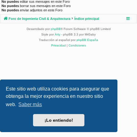
No puedes
editar sus mensajes en este Foro
No puedes
borrar sus mensajes en este Foro
No puedes
enviar adjuntos en este Foro
Foro de Ingenieria Civil & Arquitectura
Índice principal
Desarrollado por
phpBB
® Forum Software © phpBB Limited
Style por
Arty
- phpBB 3.3 por MrGaby
Traducción al español por
phpBB España
Privacidad
|
Condiciones
Este sitio web utiliza cookies para asegurar que
obtenga la mejor experiencia en nuestro sitio
web.
Saber más
¡Lo entiendo!