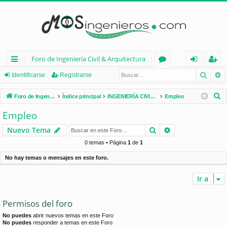
Foro de Ingenieria Civil & Arquitectura
Busca
B
nl
or
de
eg
Identificarse
Registrarse
ac
os
nt
ist
B
Foro de Ingenieria Civil & Arquitectura
Índice principal
INGENIERÍA CIVIL (España)
Empleo
es
ifi
ra
u
Empleo
s
rá
ca
rs
Buscar
Búsqueda avan
Nuevo Tema
c
pi
rs
e
a
0 temas • Página
1
de
1
d
e
r
No hay temas o mensajes en este foro.
os
Ir a
Permisos del foro
No puedes
abrir nuevos temas en este Foro
No puedes
responder a temas en este Foro