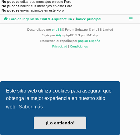
No puedes
editar sus mensajes en este Foro
No puedes
borrar sus mensajes en este Foro
No puedes
enviar adjuntos en este Foro
Foro de Ingenieria Civil & Arquitectura
Índice principal
Desarrollado por
phpBB
® Forum Software © phpBB Limited
Style por
Arty
- phpBB 3.3 por MrGaby
Traducción al español por
phpBB España
Privacidad
|
Condiciones
Este sitio web utiliza cookies para asegurar que
obtenga la mejor experiencia en nuestro sitio
web.
Saber más
¡Lo entiendo!