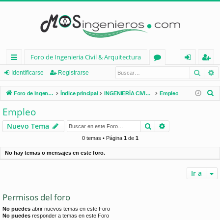
Foro de Ingenieria Civil & Arquitectura
Busca
B
nl
or
de
eg
Identificarse
Registrarse
ac
os
nt
ist
B
Foro de Ingenieria Civil & Arquitectura
Índice principal
INGENIERÍA CIVIL (España)
Empleo
es
ifi
ra
u
Empleo
s
rá
ca
rs
Buscar
Búsqueda avan
Nuevo Tema
c
pi
rs
e
a
0 temas • Página
1
de
1
d
e
r
No hay temas o mensajes en este foro.
os
Ir a
Permisos del foro
No puedes
abrir nuevos temas en este Foro
No puedes
responder a temas en este Foro