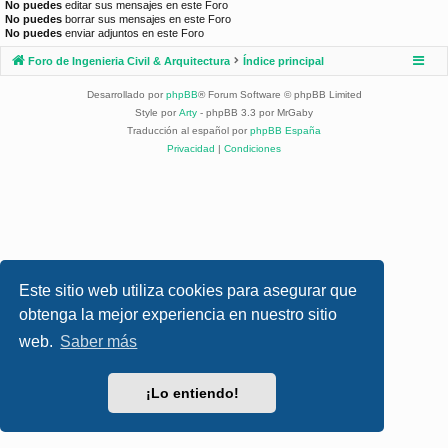
No puedes
editar sus mensajes en este Foro
No puedes
borrar sus mensajes en este Foro
No puedes
enviar adjuntos en este Foro
Foro de Ingenieria Civil & Arquitectura
Índice principal
Desarrollado por
phpBB
® Forum Software © phpBB Limited
Style por
Arty
- phpBB 3.3 por MrGaby
Traducción al español por
phpBB España
Privacidad
|
Condiciones
Este sitio web utiliza cookies para asegurar que
obtenga la mejor experiencia en nuestro sitio
web.
Saber más
¡Lo entiendo!