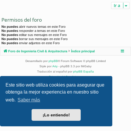
Ir a
Permisos del foro
No puedes
abrir nuevos temas en este Foro
No puedes
responder a temas en este Foro
No puedes
editar sus mensajes en este Foro
No puedes
borrar sus mensajes en este Foro
No puedes
enviar adjuntos en este Foro
Foro de Ingenieria Civil & Arquitectura
Índice principal
Desarrollado por
phpBB
® Forum Software © phpBB Limited
Style por
Arty
- phpBB 3.3 por MrGaby
Traducción al español por
phpBB España
Privacidad
|
Condiciones
Este sitio web utiliza cookies para asegurar que
obtenga la mejor experiencia en nuestro sitio
web.
Saber más
¡Lo entiendo!