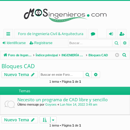
Foro de Ingenieria Civil & Arquitectura
Busca
B
nl
or
de
eg
Identificarse
Registrarse
ac
os
nt
ist
B
Foro de Ingenieria Civil & Arquitectura
Índice principal
INGENIERÍA CIVIL (España)
Bloques CAD
es
ifi
ra
u
Bloques CAD
s
rá
ca
rs
Buscar
Búsqueda avan
Nuevo Tema
c
pi
rs
e
a
1 tema • Página
1
de
1
d
e
r
Temas
os
Necesito un programa de CAD libre y sencillo
Último mensaje por
Goyoes
«
Lun Nov 14, 2022 3:49 am
Nuevo Tema
1 tema • Página
1
de
1