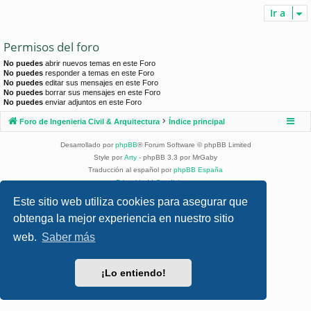
Ir a
Permisos del foro
No puedes
abrir nuevos temas en este Foro
No puedes
responder a temas en este Foro
No puedes
editar sus mensajes en este Foro
No puedes
borrar sus mensajes en este Foro
No puedes
enviar adjuntos en este Foro
Foro de Ingenieria Civil & Arquitectura
Índice principal
Desarrollado por
phpBB
® Forum Software © phpBB Limited
Style por
Arty
- phpBB 3.3 por MrGaby
Traducción al español por
phpBB España
Privacidad
|
Condiciones
Este sitio web utiliza cookies para asegurar que
obtenga la mejor experiencia en nuestro sitio
web.
Saber más
¡Lo entiendo!