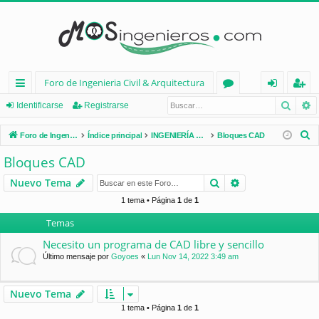
Foro de Ingenieria Civil & Arquitectura
Busca
B
nl
or
de
eg
Identificarse
Registrarse
ac
os
nt
ist
B
Foro de Ingenieria Civil & Arquitectura
Índice principal
INGENIERÍA CIVIL (España)
Bloques CAD
es
ifi
ra
u
Bloques CAD
s
rá
ca
rs
Buscar
Búsqueda avan
Nuevo Tema
c
pi
rs
e
a
1 tema • Página
1
de
1
d
e
r
Temas
os
Necesito un programa de CAD libre y sencillo
Último mensaje por
Goyoes
«
Lun Nov 14, 2022 3:49 am
Nuevo Tema
1 tema • Página
1
de
1