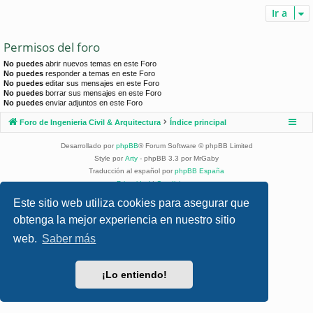
Ir a
Permisos del foro
No puedes
abrir nuevos temas en este Foro
No puedes
responder a temas en este Foro
No puedes
editar sus mensajes en este Foro
No puedes
borrar sus mensajes en este Foro
No puedes
enviar adjuntos en este Foro
Foro de Ingenieria Civil & Arquitectura
Índice principal
Desarrollado por
phpBB
® Forum Software © phpBB Limited
Style por
Arty
- phpBB 3.3 por MrGaby
Traducción al español por
phpBB España
Privacidad
|
Condiciones
Este sitio web utiliza cookies para asegurar que
obtenga la mejor experiencia en nuestro sitio
web.
Saber más
¡Lo entiendo!