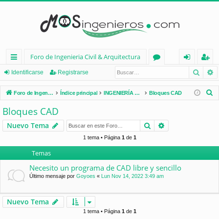
Foro de Ingenieria Civil & Arquitectura
Busca
B
nl
or
de
eg
Identificarse
Registrarse
ac
os
nt
ist
B
Foro de Ingenieria Civil & Arquitectura
Índice principal
INGENIERÍA CIVIL (España)
Bloques CAD
es
ifi
ra
u
Bloques CAD
s
rá
ca
rs
Buscar
Búsqueda avan
Nuevo Tema
c
pi
rs
e
a
1 tema • Página
1
de
1
d
e
r
Temas
os
Necesito un programa de CAD libre y sencillo
Último mensaje por
Goyoes
«
Lun Nov 14, 2022 3:49 am
Nuevo Tema
1 tema • Página
1
de
1