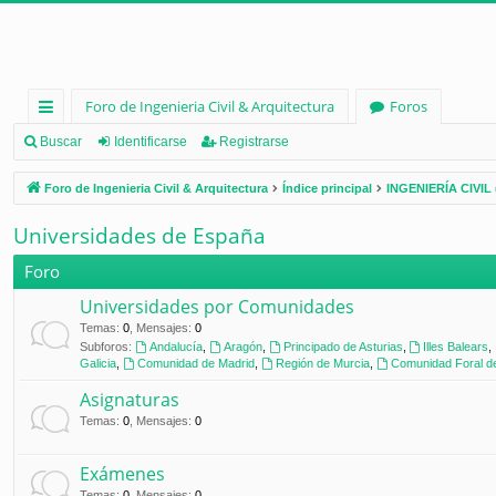
Foro de Ingenieria Civil & Arquitectura
Foros
nl
Buscar
Identificarse
Registrarse
ac
Foro de Ingenieria Civil & Arquitectura
Índice principal
INGENIERÍA CIVIL 
es
Universidades de España
rá
Foro
pi
Universidades por Comunidades
d
Temas
:
0
,
Mensajes
:
0
os
Subforos:
Andalucía
,
Aragón
,
Principado de Asturias
,
Illes Balears
,
Galicia
,
Comunidad de Madrid
,
Región de Murcia
,
Comunidad Foral d
Asignaturas
Temas
:
0
,
Mensajes
:
0
Exámenes
Temas
:
0
,
Mensajes
:
0