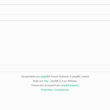
nzada
Desarrollado por
phpBB
® Forum Software © phpBB Limited
Style por
Arty
- phpBB 3.3 por MrGaby
Traducción al español por
phpBB España
Privacidad
|
Condiciones