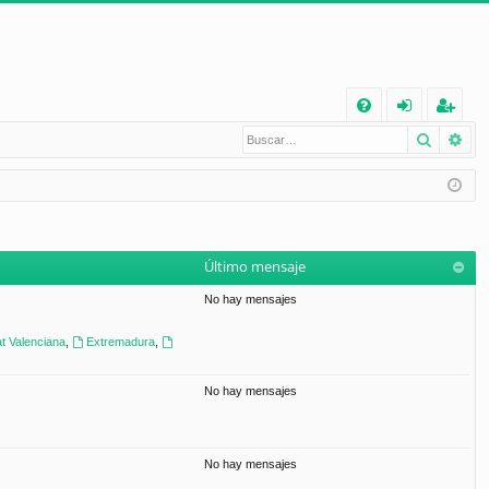
E
Buscar
Bú
FA
de
eg
Q
nt
ist
ifi
ra
ca
rs
Último mensaje
rs
e
No hay mensajes
e
t Valenciana
,
Extremadura
,
No hay mensajes
No hay mensajes