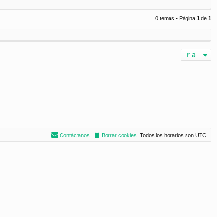
0 temas • Página
1
de
1
Ir a
Contáctanos
Borrar cookies
Todos los horarios son
UTC