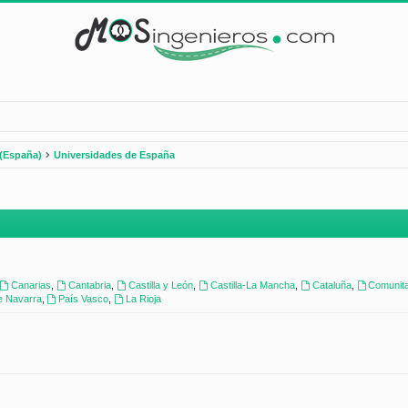
(España)
Universidades de España
Canarias
,
Cantabria
,
Castilla y León
,
Castilla-La Mancha
,
Cataluña
,
Comunita
e Navarra
,
País Vasco
,
La Rioja