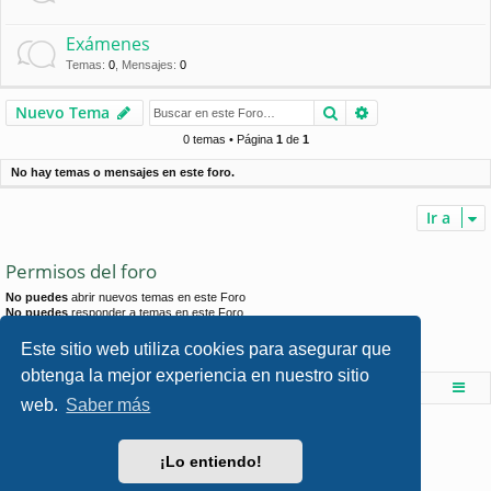
Exámenes
Temas
:
0
,
Mensajes
:
0
Buscar
Búsqueda avan
Nuevo Tema
0 temas • Página
1
de
1
No hay temas o mensajes en este foro.
Ir a
Permisos del foro
No puedes
abrir nuevos temas en este Foro
No puedes
responder a temas en este Foro
No puedes
editar sus mensajes en este Foro
No puedes
borrar sus mensajes en este Foro
Este sitio web utiliza cookies para asegurar que
No puedes
enviar adjuntos en este Foro
obtenga la mejor experiencia en nuestro sitio
Foro de Ingenieria Civil & Arquitectura
Índice principal
web.
Saber más
Desarrollado por
phpBB
® Forum Software © phpBB Limited
Style por
Arty
- phpBB 3.3 por MrGaby
¡Lo entiendo!
Traducción al español por
phpBB España
Privacidad
|
Condiciones