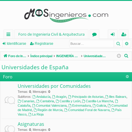
Foro de Ingenieria Civil & Arquitectura
Busca
B
nl
or
de
eg
Identificarse
Registrarse
ac
os
nt
ist
B
Foro de Ingenieria Civil & Arquitectura
Índice principal
INGENIERÍA CIVIL (España)
Universidades de España
es
ifi
ra
u
Universidades de España
s
rá
ca
rs
c
Foro
pi
rs
e
a
Universidades por Comunidades
d
e
r
Temas
:
0
,
Mensajes
:
0
Subforos:
Andalucía
,
Aragón
,
Principado de Asturias
,
Illes Balears
,
os
Canarias
,
Cantabria
,
Castilla y León
,
Castilla-La Mancha
,
Cataluña
,
Comunitat Valenciana
,
Extremadura
,
Galicia
,
Comunidad
de Madrid
,
Región de Murcia
,
Comunidad Foral de Navarra
,
País
Vasco
,
La Rioja
Asignaturas
Temas
:
0
,
Mensajes
:
0