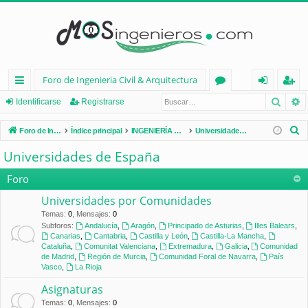
Foro de Ingenieria Civil & Arquitectura
Busca
B
nl
or
de
eg
Identificarse
Registrarse
ac
os
nt
ist
B
Foro de Ingenieria Civil & Arquitectura
Índice principal
INGENIERÍA CIVIL (España)
Universidades de España
es
ifi
ra
u
Universidades de España
s
rá
ca
rs
c
Foro
pi
rs
e
a
Universidades por Comunidades
d
e
r
Temas
:
0
,
Mensajes
:
0
Subforos:
Andalucía
,
Aragón
,
Principado de Asturias
,
Illes Balears
,
os
Canarias
,
Cantabria
,
Castilla y León
,
Castilla-La Mancha
,
Cataluña
,
Comunitat Valenciana
,
Extremadura
,
Galicia
,
Comunidad
de Madrid
,
Región de Murcia
,
Comunidad Foral de Navarra
,
País
Vasco
,
La Rioja
Asignaturas
Temas
:
0
,
Mensajes
:
0