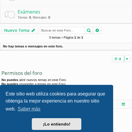
Exámenes
Temas
:
0
,
Mensajes
:
0
Buscar
Búsqueda avan
Nuevo Tema
0 temas • Página
1
de
1
No hay temas o mensajes en este foro.
Ir a
Permisos del foro
No puedes
abrir nuevos temas en este Foro
No puedes
responder a temas en este Foro
No puedes
editar sus mensajes en este Foro
No puedes
borrar sus mensajes en este Foro
Este sitio web utiliza cookies para asegurar que
No puedes
enviar adjuntos en este Foro
obtenga la mejor experiencia en nuestro sitio
Foro de Ingenieria Civil & Arquitectura
Índice principal
web.
Saber más
Desarrollado por
phpBB
® Forum Software © phpBB Limited
Style por
Arty
- phpBB 3.3 por MrGaby
¡Lo entiendo!
Traducción al español por
phpBB España
Privacidad
|
Condiciones