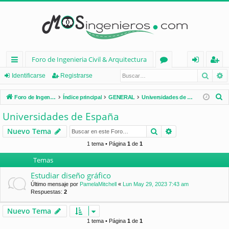
Foro de Ingenieria Civil & Arquitectura
Busca
B
nl
or
de
eg
Identificarse
Registrarse
ac
os
nt
ist
B
Foro de Ingenieria Civil & Arquitectura
Índice principal
GENERAL
Universidades de España
es
ifi
ra
u
Universidades de España
s
rá
ca
rs
Buscar
Búsqueda avan
Nuevo Tema
c
pi
rs
e
a
1 tema • Página
1
de
1
d
e
r
Temas
os
Estudiar diseño gráfico
Último mensaje por
PamelaMitchell
«
Lun May 29, 2023 7:43 am
Respuestas:
2
Nuevo Tema
1 tema • Página
1
de
1