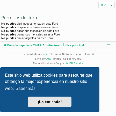
Ir a
Permisos del foro
No puedes
abrir nuevos temas en este Foro
No puedes
responder a temas en este Foro
No puedes
editar sus mensajes en este Foro
No puedes
borrar sus mensajes en este Foro
No puedes
enviar adjuntos en este Foro
Foro de Ingenieria Civil & Arquitectura
Índice principal
Desarrollado por
phpBB
® Forum Software © phpBB Limited
Style por
Arty
- phpBB 3.3 por MrGaby
Traducción al español por
phpBB España
Privacidad
|
Condiciones
Este sitio web utiliza cookies para asegurar que
obtenga la mejor experiencia en nuestro sitio
web.
Saber más
¡Lo entiendo!