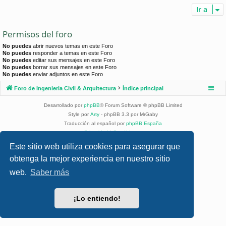
Ir a
Permisos del foro
No puedes
abrir nuevos temas en este Foro
No puedes
responder a temas en este Foro
No puedes
editar sus mensajes en este Foro
No puedes
borrar sus mensajes en este Foro
No puedes
enviar adjuntos en este Foro
Foro de Ingenieria Civil & Arquitectura
Índice principal
Desarrollado por
phpBB
® Forum Software © phpBB Limited
Style por
Arty
- phpBB 3.3 por MrGaby
Traducción al español por
phpBB España
Privacidad
|
Condiciones
Este sitio web utiliza cookies para asegurar que
obtenga la mejor experiencia en nuestro sitio
web.
Saber más
¡Lo entiendo!