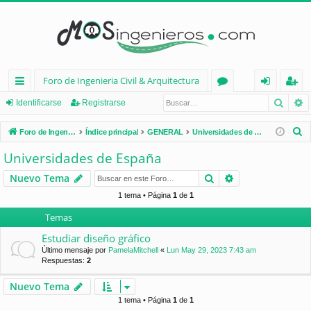
Foro de Ingenieria Civil & Arquitectura
Busca
B
nl
or
de
eg
Identificarse
Registrarse
ac
os
nt
ist
B
Foro de Ingenieria Civil & Arquitectura
Índice principal
GENERAL
Universidades de España
es
ifi
ra
u
Universidades de España
s
rá
ca
rs
Buscar
Búsqueda avan
Nuevo Tema
c
pi
rs
e
a
1 tema • Página
1
de
1
d
e
r
Temas
os
Estudiar diseño gráfico
Último mensaje por
PamelaMitchell
«
Lun May 29, 2023 7:43 am
Respuestas:
2
Nuevo Tema
1 tema • Página
1
de
1