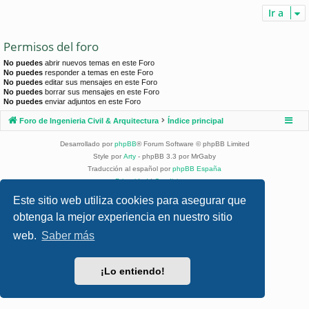
Ir a
Permisos del foro
No puedes
abrir nuevos temas en este Foro
No puedes
responder a temas en este Foro
No puedes
editar sus mensajes en este Foro
No puedes
borrar sus mensajes en este Foro
No puedes
enviar adjuntos en este Foro
Foro de Ingenieria Civil & Arquitectura
Índice principal
Desarrollado por
phpBB
® Forum Software © phpBB Limited
Style por
Arty
- phpBB 3.3 por MrGaby
Traducción al español por
phpBB España
Privacidad
|
Condiciones
Este sitio web utiliza cookies para asegurar que
obtenga la mejor experiencia en nuestro sitio
web.
Saber más
¡Lo entiendo!