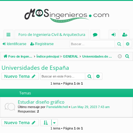
Foro de Ingenieria Civil & Arquitectura
Busca
B
nl
or
de
eg
Identificarse
Registrarse
ac
os
nt
ist
B
Foro de Ingenieria Civil & Arquitectura
Índice principal
GENERAL
Universidades de España
es
ifi
ra
u
Universidades de España
s
rá
ca
rs
Buscar
Búsqueda avan
Nuevo Tema
c
pi
rs
e
a
1 tema • Página
1
de
1
d
e
r
Temas
os
Estudiar diseño gráfico
Último mensaje por
PamelaMitchell
«
Lun May 29, 2023 7:43 am
Respuestas:
2
Nuevo Tema
1 tema • Página
1
de
1