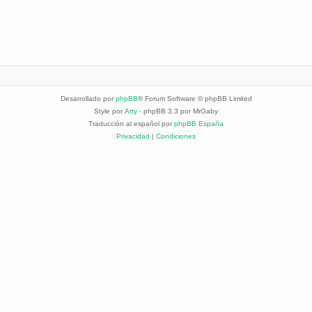
Desarrollado por
phpBB
® Forum Software © phpBB Limited
Style por
Arty
- phpBB 3.3 por MrGaby
Traducción al español por
phpBB España
Privacidad
|
Condiciones