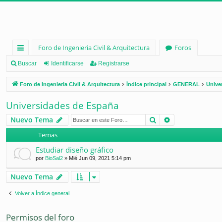
Foro de Ingenieria Civil & Arquitectura
Foros
nl
Buscar
Identificarse
Registrarse
ac
Foro de Ingenieria Civil & Arquitectura
Índice principal
GENERAL
Unive
es
Universidades de España
rá
Buscar
Búsqueda ava
Nuevo Tema
pi
Temas
d
Estudiar diseño gráfico
os
por
BioSal2
»
Mié Jun 09, 2021 5:14 pm
Nuevo Tema
Volver a Índice general
Permisos del foro