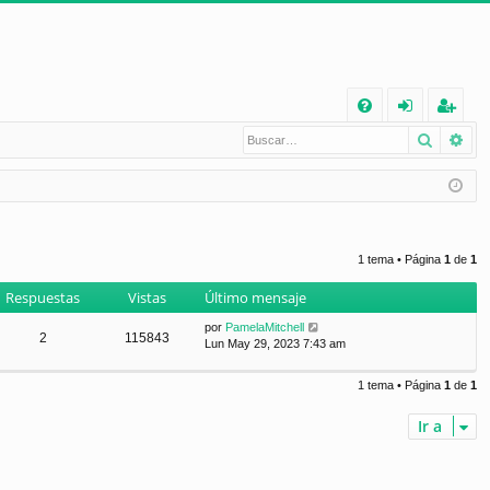
E
Buscar
Bú
FA
de
eg
Q
nt
ist
ifi
ra
ca
rs
1 tema • Página
1
de
1
rs
e
Respuestas
Vistas
Último mensaje
e
por
PamelaMitchell
2
115843
Lun May 29, 2023 7:43 am
1 tema • Página
1
de
1
Ir a