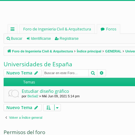
Foro de Ingenieria Civil & Arquitectura
Foros
nl
Buscar
Identificarse
Registrarse
ac
Foro de Ingenieria Civil & Arquitectura
Índice principal
GENERAL
Unive
es
Universidades de España
rá
Buscar
Búsqueda ava
Nuevo Tema
pi
Temas
d
Estudiar diseño gráfico
os
por
BioSal2
»
Mié Jun 09, 2021 5:14 pm
Nuevo Tema
Volver a Índice general
Permisos del foro