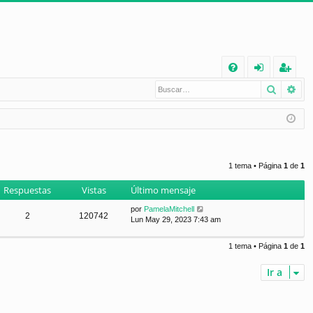
E
Buscar
Bú
FA
de
eg
Q
nt
ist
ifi
ra
ca
rs
1 tema • Página
1
de
1
rs
e
Respuestas
Vistas
Último mensaje
e
por
PamelaMitchell
2
120742
Lun May 29, 2023 7:43 am
1 tema • Página
1
de
1
Ir a