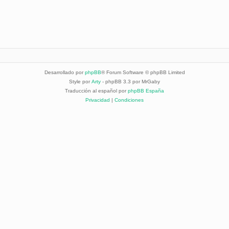
Desarrollado por
phpBB
® Forum Software © phpBB Limited
Style por
Arty
- phpBB 3.3 por MrGaby
Traducción al español por
phpBB España
Privacidad
|
Condiciones