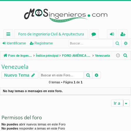
Foro de Ingenieria Civil & Arquitectura
Busca
B
nl
or
de
eg
Identificarse
Registrarse
ac
os
nt
ist
B
Foro de Ingenieria Civil & Arquitectura
Índice principal
FORO AMÉRICA LATINA
Venezuela
es
ifi
ra
u
Venezuela
s
rá
ca
rs
Buscar
Búsqueda avan
Nuevo Tema
c
pi
rs
e
a
0 temas • Página
1
de
1
d
e
r
No hay temas o mensajes en este foro.
os
Ir a
Permisos del foro
No puedes
abrir nuevos temas en este Foro
No puedes
responder a temas en este Foro