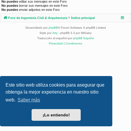
No puedes
editar sus mensajes en este Foro
No puedes
borrar sus mensajes en este Foro
No puedes
enviar adjuntos en este Foro
Foro de Ingenieria Civil & Arquitectura
Índice principal
Desarrollado por
phpBB
® Forum Software © phpBB Limited
Style por
Arty
- phpBB 3.3 por MrGaby
Traducción al español por
phpBB España
Privacidad
|
Condiciones
Este sitio web utiliza cookies para asegurar que
obtenga la mejor experiencia en nuestro sitio
web.
Saber más
¡Lo entiendo!