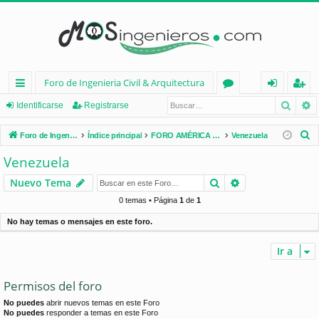
Foro de Ingenieria Civil & Arquitectura
Busca
B
nl
or
de
eg
Identificarse
Registrarse
ac
os
nt
ist
B
Foro de Ingenieria Civil & Arquitectura
Índice principal
FORO AMÉRICA LATINA
Venezuela
es
ifi
ra
u
Venezuela
s
rá
ca
rs
Buscar
Búsqueda avan
Nuevo Tema
c
pi
rs
e
a
0 temas • Página
1
de
1
d
e
r
No hay temas o mensajes en este foro.
os
Ir a
Permisos del foro
No puedes
abrir nuevos temas en este Foro
No puedes
responder a temas en este Foro