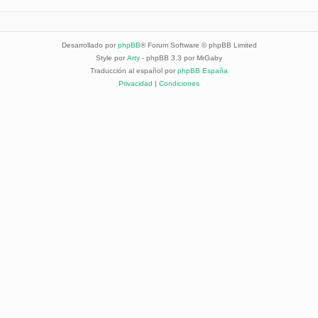
Desarrollado por
phpBB
® Forum Software © phpBB Limited
Style por
Arty
- phpBB 3.3 por MrGaby
Traducción al español por
phpBB España
Privacidad
|
Condiciones