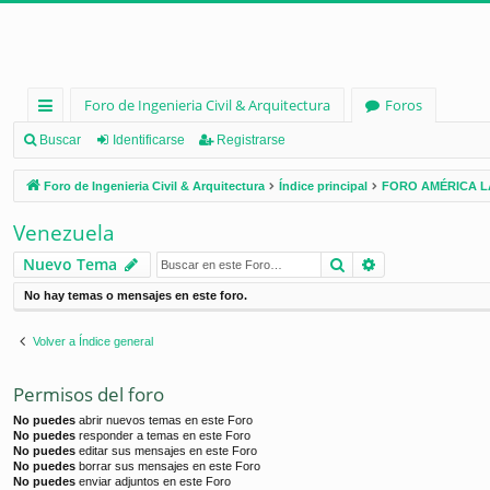
Foro de Ingenieria Civil & Arquitectura
Foros
nl
Buscar
Identificarse
Registrarse
ac
Foro de Ingenieria Civil & Arquitectura
Índice principal
FORO AMÉRICA L
es
Venezuela
rá
Buscar
Búsqueda ava
Nuevo Tema
pi
No hay temas o mensajes en este foro.
d
os
Volver a Índice general
Permisos del foro
No puedes
abrir nuevos temas en este Foro
No puedes
responder a temas en este Foro
No puedes
editar sus mensajes en este Foro
No puedes
borrar sus mensajes en este Foro
No puedes
enviar adjuntos en este Foro